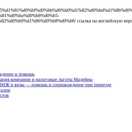
b1%d0%b5%d1%81%d0%bf%d0%bb%d0%b0%d1%82%d0%bd%d1%8b%d0
%81%d0%ba%d0%b8%d0%b5-
d1%86%d0%b8%d0%b8/ ссылка на английскую версию https://pa
ждение и помощь
рация компании и налоговые льготы Мадейры
 ВНЖ и визы — помощь и сопровождение при переезде
галии
стов