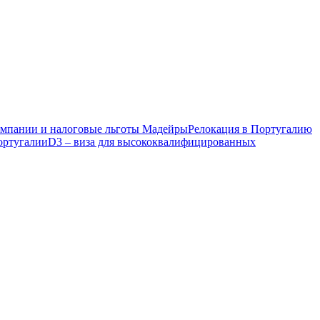
компании и налоговые льготы Мадейры
Релокация в Португалию
ортугалии
D3 – виза для высококвалифицированных