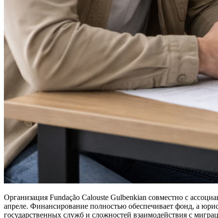
Организация Fundação Calouste Gulbenkian совместно с ассоц
апреле. Финансирование полностью обеспечивает фонд, а юри
государственных служб и сложностей взаимодействия с мигр