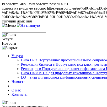
id объекта: 4051 тип объекта post ru 4051
ссылка на русскую версию https://passportu.eu/ru/%d0%
%d1%8e%d1%80%d0%b8%d0%b4%d0%b8%d1%87%d0%b5%d1
%d0%ba%d0%be%d0%bd%d1%81%d1%83%d0%bb%d1%8c%d1%82%d0%b0%
текущий язык ru
ru
Услуги
Новости
Услуги
Виза D7 в Португалию: профессиональное сопрово
Релокация бизнеса в Португалию под ключ: регист
Релокация в Португалию под ключ с оформлением
Виза D4 и ВНЖ для цифровых кочевников в Порту
D3 – виза для высококвалифицированных специали
Новости
О нас
Контакты
Записаться на консультацию