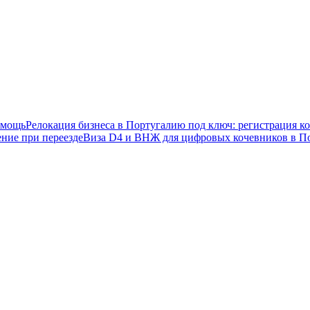
омощь
Релокация бизнеса в Португалию под ключ: регистрация 
ние при переезде
Виза D4 и ВНЖ для цифровых кочевников в П