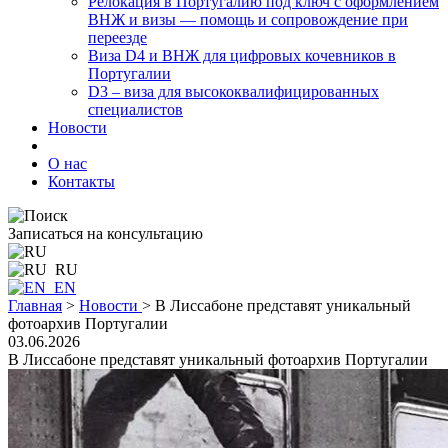
Релокация в Португалию под ключ с оформлением
ВНЖ и визы — помощь и сопровождение при
переезде
Виза D4 и ВНЖ для цифровых кочевников в
Португалии
D3 – виза для высококвалифицированных
специалистов
Новости
О нас
Контакты
Записаться на консультацию
RU
EN
Главная
>
Новости
>
В Лиссабоне представят уникальный
фотоархив Португалии
03.06.2026
В Лиссабоне представят уникальный фотоархив Португалии