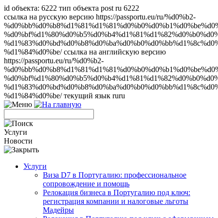
id объекта: 6222 тип объекта post ru 6222
ссылка на русскую версию https://passportu.eu/ru/%d0%b2-
%d0%bb%d0%b8%d1%81%d1%81%d0%b0%d0%b1%d0%be%d0%
%d0%bf%d1%80%d0%b5%d0%b4%d1%81%d1%82%d0%b0%d0%
%d1%83%d0%bd%d0%b8%d0%ba%d0%b0%d0%bb%d1%8c%d0%
%d1%84%d0%be/ ссылка на английскую версию
https://passportu.eu/ru/%d0%b2-
%d0%bb%d0%b8%d1%81%d1%81%d0%b0%d0%b1%d0%be%d0%
%d0%bf%d1%80%d0%b5%d0%b4%d1%81%d1%82%d0%b0%d0%
%d1%83%d0%bd%d0%b8%d0%ba%d0%b0%d0%bb%d1%8c%d0%
%d1%84%d0%be/ текущий язык ru
ru
Услуги
Новости
Услуги
Виза D7 в Португалию: профессиональное
сопровождение и помощь
Релокация бизнеса в Португалию под ключ:
регистрация компании и налоговые льготы
Мадейры