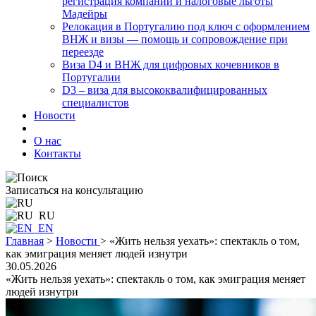
регистрация компании и налоговые льготы
Мадейры
Релокация в Португалию под ключ с оформлением
ВНЖ и визы — помощь и сопровождение при
переезде
Виза D4 и ВНЖ для цифровых кочевников в
Португалии
D3 – виза для высококвалифицированных
специалистов
Новости
О нас
Контакты
Записаться на консультацию
RU
EN
Главная
>
Новости
>
«Жить нельзя уехать»: спектакль о том,
как эмиграция меняет людей изнутри
30.05.2026
«Жить нельзя уехать»: спектакль о том, как эмиграция меняет
людей изнутри