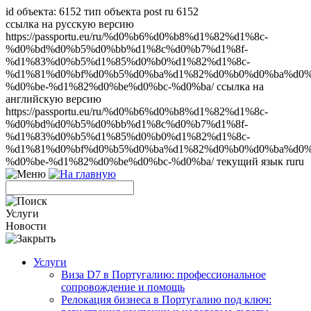
id объекта: 6152 тип объекта post ru 6152
ссылка на русскую версию
https://passportu.eu/ru/%d0%b6%d0%b8%d1%82%d1%8c-
%d0%bd%d0%b5%d0%bb%d1%8c%d0%b7%d1%8f-
%d1%83%d0%b5%d1%85%d0%b0%d1%82%d1%8c-
%d1%81%d0%bf%d0%b5%d0%ba%d1%82%d0%b0%d0%ba%d0%
%d0%be-%d1%82%d0%be%d0%bc-%d0%ba/ ссылка на
английскую версию
https://passportu.eu/ru/%d0%b6%d0%b8%d1%82%d1%8c-
%d0%bd%d0%b5%d0%bb%d1%8c%d0%b7%d1%8f-
%d1%83%d0%b5%d1%85%d0%b0%d1%82%d1%8c-
%d1%81%d0%bf%d0%b5%d0%ba%d1%82%d0%b0%d0%ba%d0%
%d0%be-%d1%82%d0%be%d0%bc-%d0%ba/ текущий язык ru
ru
Услуги
Новости
Услуги
Виза D7 в Португалию: профессиональное
сопровождение и помощь
Релокация бизнеса в Португалию под ключ: