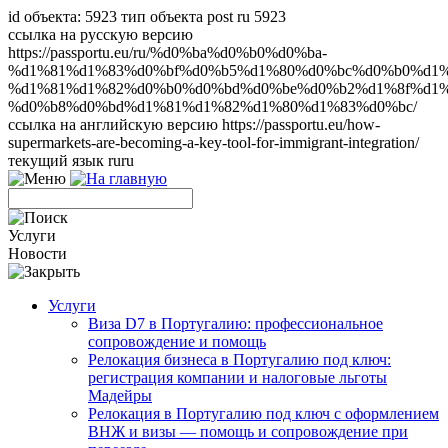
id объекта: 5923 тип объекта post ru 5923
ссылка на русскую версию
https://passportu.eu/ru/%d0%ba%d0%b0%d0%ba-
%d1%81%d1%83%d0%bf%d0%b5%d1%80%d0%bc%d0%b0%d1%
%d1%81%d1%82%d0%b0%d0%bd%d0%be%d0%b2%d1%8f%d1%
%d0%b8%d0%bd%d1%81%d1%82%d1%80%d1%83%d0%bc/
ссылка на английскую версию https://passportu.eu/how-
supermarkets-are-becoming-a-key-tool-for-immigrant-integration/
текущий язык ru
ru
Услуги
Новости
Услуги
Виза D7 в Португалию: профессиональное
сопровождение и помощь
Релокация бизнеса в Португалию под ключ:
регистрация компании и налоговые льготы
Мадейры
Релокация в Португалию под ключ с оформлением
ВНЖ и визы — помощь и сопровождение при