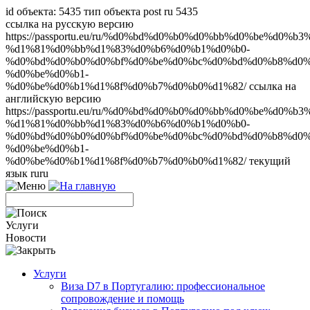
id объекта: 5435 тип объекта post ru 5435
ссылка на русскую версию
https://passportu.eu/ru/%d0%bd%d0%b0%d0%bb%d0%be%d0%
%d1%81%d0%bb%d1%83%d0%b6%d0%b1%d0%b0-
%d0%bd%d0%b0%d0%bf%d0%be%d0%bc%d0%bd%d0%b8%d0%
%d0%be%d0%b1-
%d0%be%d0%b1%d1%8f%d0%b7%d0%b0%d1%82/ ссылка на
английскую версию
https://passportu.eu/ru/%d0%bd%d0%b0%d0%bb%d0%be%d0%
%d1%81%d0%bb%d1%83%d0%b6%d0%b1%d0%b0-
%d0%bd%d0%b0%d0%bf%d0%be%d0%bc%d0%bd%d0%b8%d0%
%d0%be%d0%b1-
%d0%be%d0%b1%d1%8f%d0%b7%d0%b0%d1%82/ текущий
язык ru
ru
Услуги
Новости
Услуги
Виза D7 в Португалию: профессиональное
сопровождение и помощь