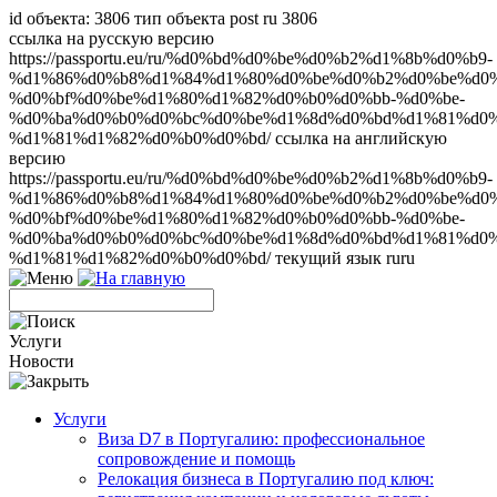
id объекта: 3806 тип объекта post ru 3806
ссылка на русскую версию
https://passportu.eu/ru/%d0%bd%d0%be%d0%b2%d1%8b%d0%b9-
%d1%86%d0%b8%d1%84%d1%80%d0%be%d0%b2%d0%be%d0%
%d0%bf%d0%be%d1%80%d1%82%d0%b0%d0%bb-%d0%be-
%d0%ba%d0%b0%d0%bc%d0%be%d1%8d%d0%bd%d1%81%d0%
%d1%81%d1%82%d0%b0%d0%bd/ ссылка на английскую
версию
https://passportu.eu/ru/%d0%bd%d0%be%d0%b2%d1%8b%d0%b9-
%d1%86%d0%b8%d1%84%d1%80%d0%be%d0%b2%d0%be%d0%
%d0%bf%d0%be%d1%80%d1%82%d0%b0%d0%bb-%d0%be-
%d0%ba%d0%b0%d0%bc%d0%be%d1%8d%d0%bd%d1%81%d0%
%d1%81%d1%82%d0%b0%d0%bd/ текущий язык ru
ru
Услуги
Новости
Услуги
Виза D7 в Португалию: профессиональное
сопровождение и помощь
Релокация бизнеса в Португалию под ключ: