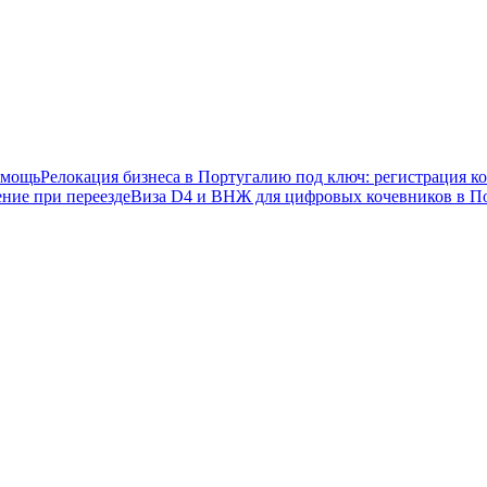
омощь
Релокация бизнеса в Португалию под ключ: регистрация 
ние при переезде
Виза D4 и ВНЖ для цифровых кочевников в П