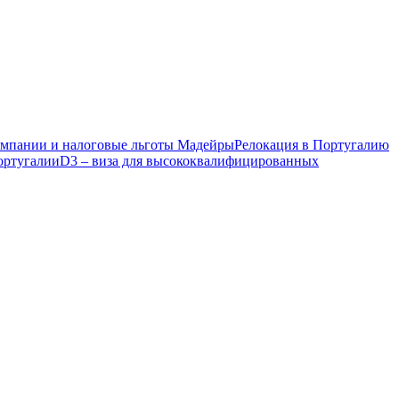
компании и налоговые льготы Мадейры
Релокация в Португалию
ортугалии
D3 – виза для высококвалифицированных