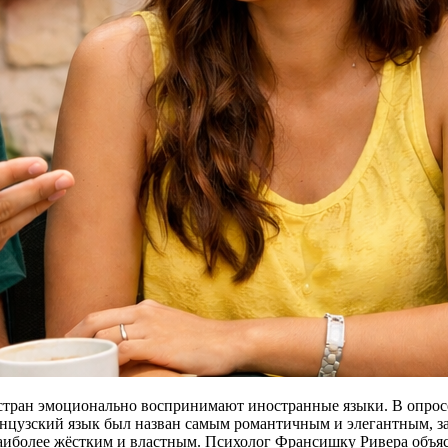
 стран эмоционально воспринимают иностранные языки. В опросе 
Французский язык был назван самым романтичным и элегантным,
наиболее жёстким и властным. Психолог Франсишку Ривера объя