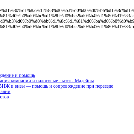
0%bf%d0%be%d1%80%d1%82%d1%83%d0%b3%d0%b0%d0%bb%d1%8c
1%d0%b0%d0%bc%d1%8b%d0%bc-%d0%b4%d1%80%d1%83/ ссыл
d1%83%d0%b3%d0%b0%d0%bb%d1%8c%d1%81%d0%ba%d0%b8%d0%
1%d0%b0%d0%bc%d1%8b%d0%bc-%d0%b4%d1%80%d1%83/ тек
ждение и помощь
рация компании и налоговые льготы Мадейры
 ВНЖ и визы — помощь и сопровождение при переезде
галии
стов