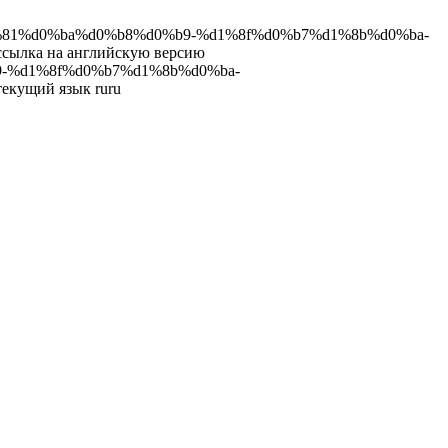
%d1%81%d0%ba%d0%b8%d0%b9-%d1%8f%d0%b7%d1%8b%d0%ba-
ка на английскую версию
b9-%d1%8f%d0%b7%d1%8b%d0%ba-
ущий язык ru
ru