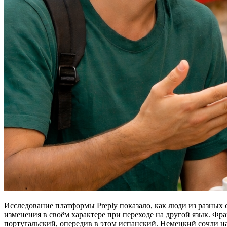
Исследование платформы Preply показало, как люди из разных
изменения в своём характере при переходе на другой язык. 
португальский, опередив в этом испанский. Немецкий сочли 