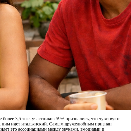
более 3,5 тыс. участников 59% признались, что чувствуют
 за ним идет итальянский. Самым дружелюбным признан
сняет это ассоциациями между звуками, эмоциями и