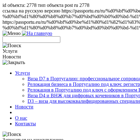
id объекта: 2778 тип объекта post ru 2778
ссылка на русскую версию https://passportu.eu/ru/%d
%d0%bf%d1%80%d0%b8%d0%b7%d0%bd%d0%b0%d0%bd-%d1%8
https://passportu.eu/ru/%d0%bf%d0%be%d1%80%d1%82%
%d0%bf%d1%80%d0%b8%d0%b7%d0%bd%d0%b0%d0%bd-%d1%8
Услуги
Новости
Услуги
Виза D7 в Португалию: профессиональное сопрово
Релокация бизнеса в Португалию под ключ: регист
Релокация в Португалию под ключ с оформлением
Виза D4 и ВНЖ для цифровых кочевников в Порту
D3 – виза для высококвалифицированных специали
Новости
О нас
Контакты
Записаться на консультацию