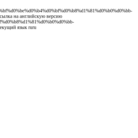
-%d0%bf%d0%be%d0%b4%d0%bf%d0%b8%d1%81%d0%b0%d0%bb-
ка на английскую версию
%bf%d0%b8%d1%81%d0%b0%d0%bb-
ущий язык ru
ru