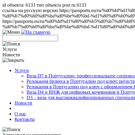
id объекта: 6133 тип объекта post ru 6133
ссылка на русскую версию https://passportu.eu/ru/%d
%d0%b7%d0%b0%d0%ba%d0%be%d0%bd-%d1%80%d0%b0%d0%b
https://passportu.eu/ru/%d0%bf%d1%80%d0%b5%d0%b7%
%d0%b7%d0%b0%d0%ba%d0%be%d0%bd-%d1%80%d0%b0%d0%
Услуги
Новости
Услуги
Виза D7 в Португалию: профессиональное сопрово
Релокация бизнеса в Португалию под ключ: регист
Релокация в Португалию под ключ с оформлением
Виза D4 и ВНЖ для цифровых кочевников в Порту
D3 – виза для высококвалифицированных специали
Новости
О нас
Контакты
Записаться на консультацию