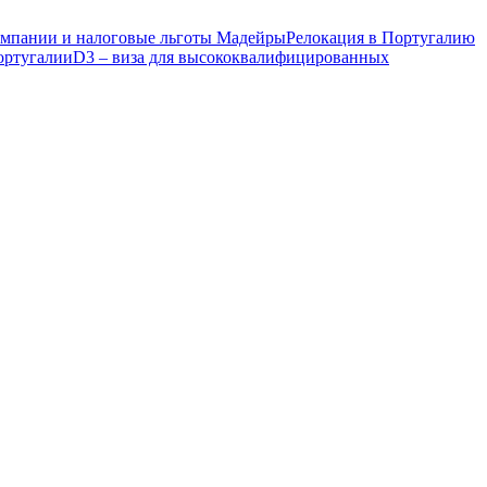
компании и налоговые льготы Мадейры
Релокация в Португалию
ортугалии
D3 – виза для высококвалифицированных