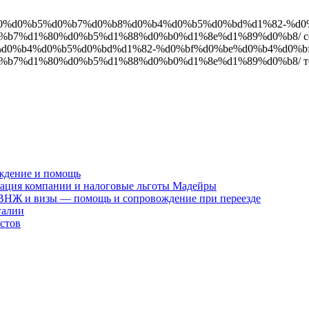
0%bf%d1%80%d0%b5%d0%b7%d0%b8%d0%b4%d0%b5%d0%bd%d1%82
7%d1%80%d0%b5%d1%88%d0%b0%d1%8e%d1%89%d0%b8/ ссыл
d0%b8%d0%b4%d0%b5%d0%bd%d1%82-%d0%bf%d0%be%d0%b4%d0
b7%d1%80%d0%b5%d1%88%d0%b0%d1%8e%d1%89%d0%b8/ тек
ждение и помощь
рация компании и налоговые льготы Мадейры
 ВНЖ и визы — помощь и сопровождение при переезде
галии
стов