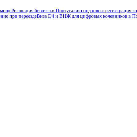
омощь
Релокация бизнеса в Португалию под ключ: регистрация 
ние при переезде
Виза D4 и ВНЖ для цифровых кочевников в П