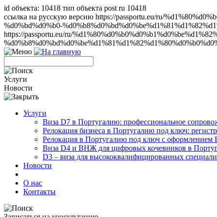
id объекта: 10418 тип объекта post ru 10418
ссылка на русскую версию https://passportu.eu/ru/%
%d0%bd%d0%b0-%d0%b8%d0%bd%d0%be%d1%81%d1%82%d1%8
https://passportu.eu/ru/%d1%80%d0%b0%d0%b1%d0%be%
%d0%b8%d0%bd%d0%be%d1%81%d1%82%d1%80%d0%b0%d0%bd
Услуги
Новости
Услуги
Виза D7 в Португалию: профессиональное сопрово
Релокация бизнеса в Португалию под ключ: регист
Релокация в Португалию под ключ с оформлением
Виза D4 и ВНЖ для цифровых кочевников в Порту
D3 – виза для высококвалифицированных специали
Новости
О нас
Контакты
Записаться на консультацию