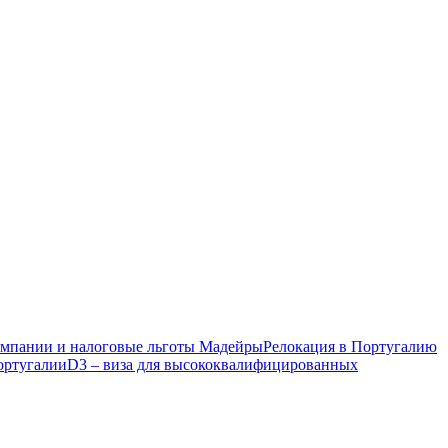
компании и налоговые льготы Мадейры
Релокация в Португалию
ортугалии
D3 – виза для высококвалифицированных