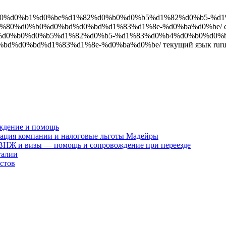
d1%80%d0%b0%d0%b1%d0%be%d1%82%d0%b0%d0%b5%d1%82%d0%b
0%d0%b0%d0%bd%d0%bd%d1%83%d1%8e-%d0%ba%d0%be/ ссыл
d1%82%d0%b0%d0%b5%d1%82%d0%b5-%d1%83%d0%b4%d0%b0%d
%d0%bd%d1%83%d1%8e-%d0%ba%d0%be/ текущий язык ru
r
ждение и помощь
рация компании и налоговые льготы Мадейры
 ВНЖ и визы — помощь и сопровождение при переезде
галии
стов