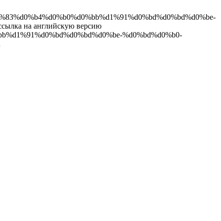
5-%d1%83%d0%b4%d0%b0%d0%bb%d1%91%d0%bd%d0%bd%d0%be-
ка на английскую версию
0%bb%d1%91%d0%bd%d0%bd%d0%be-%d0%bd%d0%b0-
u