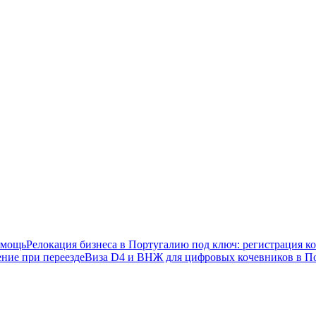
омощь
Релокация бизнеса в Португалию под ключ: регистрация 
ние при переезде
Виза D4 и ВНЖ для цифровых кочевников в П