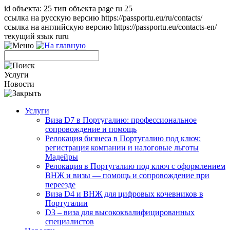
id объекта: 25 тип объекта page ru 25
ссылка на русскую версию https://passportu.eu/ru/contacts/
ссылка на английскую версию https://passportu.eu/contacts-en/
текущий язык ru
ru
Услуги
Новости
Услуги
Виза D7 в Португалию: профессиональное
сопровождение и помощь
Релокация бизнеса в Португалию под ключ:
регистрация компании и налоговые льготы
Мадейры
Релокация в Португалию под ключ с оформлением
ВНЖ и визы — помощь и сопровождение при
переезде
Виза D4 и ВНЖ для цифровых кочевников в
Португалии
D3 – виза для высококвалифицированных
специалистов