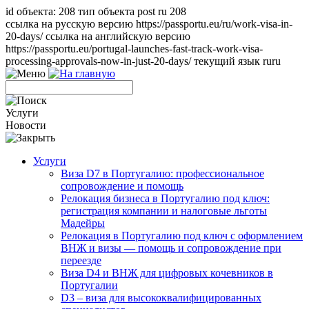
id объекта: 208 тип объекта post ru 208
ссылка на русскую версию https://passportu.eu/ru/work-visa-in-
20-days/ ссылка на английскую версию
https://passportu.eu/portugal-launches-fast-track-work-visa-
processing-approvals-now-in-just-20-days/ текущий язык ru
ru
Услуги
Новости
Услуги
Виза D7 в Португалию: профессиональное
сопровождение и помощь
Релокация бизнеса в Португалию под ключ:
регистрация компании и налоговые льготы
Мадейры
Релокация в Португалию под ключ с оформлением
ВНЖ и визы — помощь и сопровождение при
переезде
Виза D4 и ВНЖ для цифровых кочевников в
Португалии
D3 – виза для высококвалифицированных